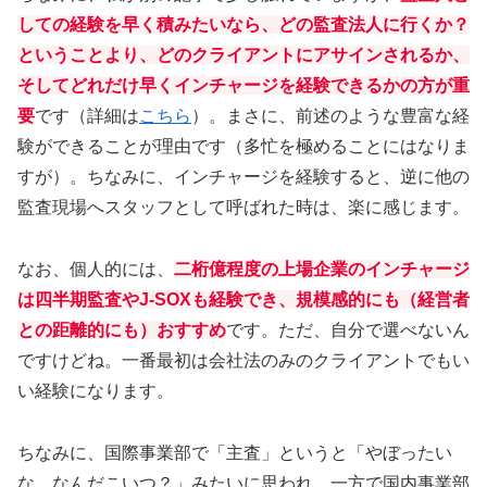
しての経験を早く積みたいなら、どの監査法人に行くか？
ということより、どのクライアントにアサインされるか、
そしてどれだけ早くインチャージを経験できるかの方が重
要
です（詳細は
こちら
）。まさに、前述のような豊富な経
験ができることが理由です（多忙を極めることにはなりま
すが）。ちなみに、インチャージを経験すると、逆に他の
監査現場へスタッフとして呼ばれた時は、楽に感じます。
なお、個人的には、
二桁億程度の上場企業のインチャージ
は四半期監査やJ-SOXも経験でき、規模感的にも（経営者
との距離的にも）おすすめ
です。ただ、自分で選べないん
ですけどね。一番最初は会社法のみのクライアントでもい
い経験になります。
ちなみに、国際事業部で「主査」というと「やぼったい
な、なんだこいつ？」みたいに思われ、一方で国内事業部