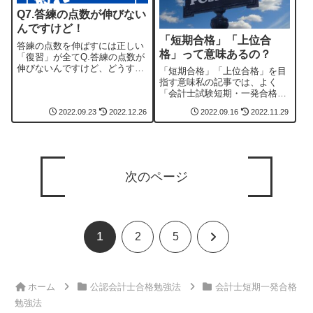
Q7.答練の点数が伸びない
んですけど！
「短期合格」「上位合
答練の点数を伸ばすには正しい
格」って意味あるの？
「復習」が全てQ.答練の点数が
伸びないんですけど、どうすれ
「短期合格」「上位合格」を目
ばよいでしょうか？A.全ては
指す意味私の記事では、よく
「復習」です。答練受験後の復
「会計士試験短期・一発合格勉
習で、得点が取れない理由を①
強法」として合格体験記、勉強
評価し、②分析の上、③対応す
2022.09.23
2022.12.26
2022.09.16
2022.11.29
法を紹介しています。また、
ることができるか、そこがポイ
Twitter等を見ると、同じく「短
ント。当たり前...
期合格」や「一発合格」、人に
よっては「上位合格」というワ
ードも見かけ...
次のページ
1
次
2
5
へ
ホーム
公認会計士合格勉強法
会計士短期一発合格
勉強法