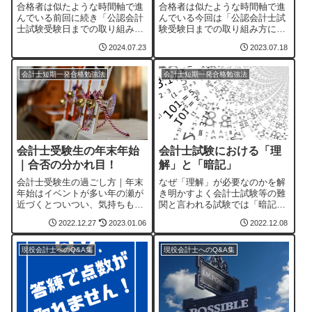
合格者は似たような時間軸で進
合格者は似たような時間軸で進
んでいる前回に続き「公認会計
んでいる今回は「公認会計士試
士試験受験日までの取り組み方
験受験日までの取り組み方に関
に関する時間軸」をテーマにご
する時間軸」をテーマにご紹介
2024.07.23
2023.07.18
紹介します。正直、勉強を開始
します。仮に試験本番まで１年
すると意識することはあまりな
以上ある今と、試験本番直前時
い視点だと思いますが、勉強開
期、同じ感覚で同じ勉強のスケ
会計士短期一発合格勉強法
会計士短期一発合格勉強法
始から合格までの大枠として、
ジュールを組み、取り組むかと
参考にしてもらえ...
いう話です。これ...
会計士受験生の年末年始
会計士試験における「理
｜合否の分かれ目！
解」と「暗記」
会計士受験生の過ごし方｜年末
なぜ「理解」が必要なのかを解
年始はイベントが多い年の瀬が
き明かすよく会計士試験等の難
近づくとついつい、気持ちも緩
関と言われる試験では「暗記は
みがちです。年末年始は「勉強
ダメ、理解が大事」と言われま
2022.12.27
2023.01.06
2022.12.08
時間の確保」「いつもどおりの
す。誰しも一度は聞いたことが
生活サイクルをいかに続けられ
あるでしょう。しかし、なぜ
るか」が合格するためのポイン
「暗記じゃダメなのか？」につ
現役会計士へのQ&A集
現役会計士へのQ&A集
トとなりますが、それがなかな
いて、しっかりとした説明を見
かできないもので...
たことがありません...