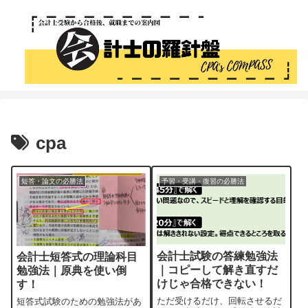
cpa
短答・論文の必勝法
予習・受講・復習の必勝法
会計士試験の答練勉強法
会計士短答式の理論科目
｜コピーして解き直すだ
勉強法｜原典を使い倒
けじゃ合格できない！
す！
ただ受けるだけ、回転させるだ
短答式試験のための勉強法があ