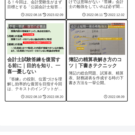
けでは意味がない『答練』会計
る！今回は、会計受験生がまず
士の勉強をしていれば必ず聞く
目標とする「公認会計士短答式
『答練』。『答練』とは何かに
試験」合格のための勉強法をご
2022.08.16
2023.02.09
2022.08.11
2022.12.02
ついては、前回の記事をご覧く
紹介します。私は、この方法
ださい。そして、今回は『答案
で、無事一発合格を果たすこと
練習会』＝『答練』の効果的な
ができましたが、読んでいただ
予習・受講・復習の必勝法
会計士短期一発合格勉強法
勉強法・復習法をご紹介しま
ければわかるとおり、誰でも真
す。『答練』の復習...
似できる方法です。...
会計士試験答練を復習す
簿記の精算表解き方のコ
る前に｜目的を知り、一
ツ｜下書きテクニック
喜一憂しない
簿記の総合問題、試算表、精算
表、財務諸表を作成する時の下
『答練』の役割、位置づけを理
書き方法を一挙公開。
解し効率的な復習を目指す今回
は、テキストのインプットが終
わればそのアウトプットとして
2022.08.10
2022.08.20
2022.08.09
実施される『答案練習会』＝
（以下、『答練』）についてご
紹介します。この『答練』は、
入門期、応用期、そして直前期
と実施時期によって...